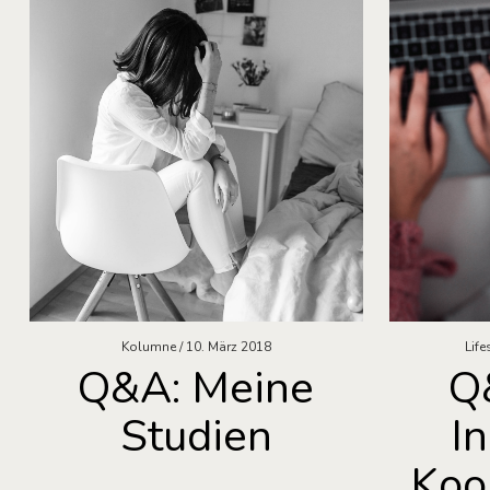
Kolumne
10. März 2018
Life
Q&A: Meine
Q
Studien
I
Koo