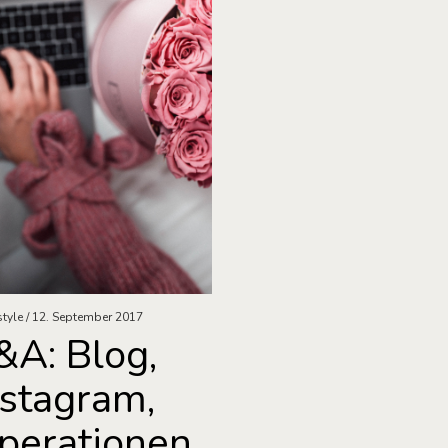
style
12. September 2017
&A: Blog,
nstagram,
perationen