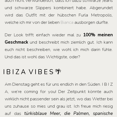
auch nicht verwunderlich, dass ich dazu schwarze Jeans
und schwarze Slippers kombiniert habe. Abgerundet
wird das Outfit mit der hübschen Furla Metropolis,
welche ich mir von der lieben
Bianca
ausborgen durfte.
Der Look trifft einfach wieder mal zu
100% meinen
Geschmack
und beschreibt mich ziemlich gut. Ich kann
euch nicht beschreiben, wie wohl ich mich darin fühle.
Und das ist wohl das Wichtigste, oder?
I B I Z A V I B E S 🌴
Am Dienstag geht es für uns endlich in den Süden. I B I Z
A, we’re coming for you! Der Zeitpunkt könnte auch
wirklich nicht passender sein als jetzt, wo das Wetter bei
uns zuhause so mies und grau ist. Ich freue mich riesig
auf das
türkisblaue Meer, die Palmen, spanische