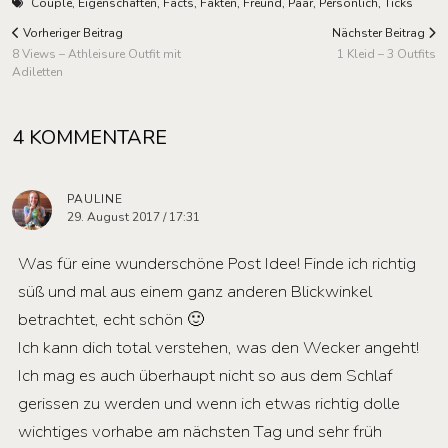
Couple
,
Eigenschaften
,
Facts
,
Fakten
,
Freund
,
Paar
,
Persönlich
,
Ticks
Vorheriger Beitrag
Nächster Beitrag
8 Views – Athleisure Outfit mit
1 Kleid – 3 Outfits
Adiletten
4 KOMMENTARE
PAULINE
29. August 2017 / 17:31
Was für eine wunderschöne Post Idee! Finde ich richtig
süß und mal aus einem ganz anderen Blickwinkel
betrachtet, echt schön 🙂
Ich kann dich total verstehen, was den Wecker angeht!
Ich mag es auch überhaupt nicht so aus dem Schlaf
gerissen zu werden und wenn ich etwas richtig dolle
wichtiges vorhabe am nächsten Tag und sehr früh