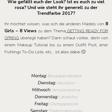
Wie gefällt euch der Look? Ist es euch zu viel
rosa? Und wie steht ihr generell zu der
Trendfarbe 2017?
Ihr möchtet wissen, was sich die anderen Mädels von
8
Girls – 8 Views
zu dem Thema
GETTING READY FOR
SPRING
überlegt haben? Dann schaut vorbei, denn von
einem Makeup Tutorial bis zu einem Outfit Post, einer
Frühlings To-Do Liste, etc,.. ist alles dabei 🙂
Montag:
Bezauberndenana
Dienstag:
Abouttori
Mittwoch:
Jennyloveslove
Donnerstag:
Lakatyfox
Freitag:
Cityhopperlook
Samstag:
Theblondejourney