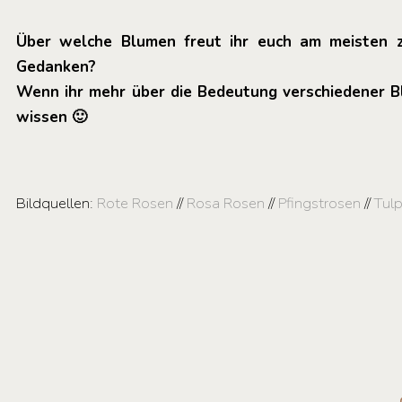
Über welche Blumen freut ihr euch am meisten z
Gedanken?
Wenn ihr mehr über die Bedeutung verschiedener B
wissen 🙂
Bildquellen:
Rote Rosen
//
Rosa Rosen
//
Pfingstrosen
//
Tul