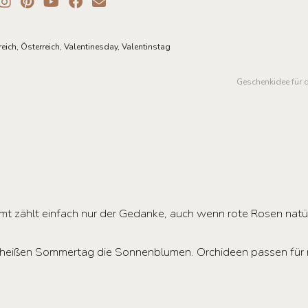
reich
,
Österreich
,
Valentinesday
,
Valentinstag
Geschenkidee für 
esamt zählt einfach nur der Gedanke, auch wenn rote Rosen nat
em heißen Sommertag die Sonnenblumen. Orchideen passen für 