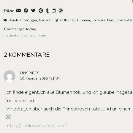
Teilen:
Austrianblogger
,
BedeutungDerBlumen
,
Blumen
,
Flowers
,
Linz
,
Oberöster
Vorheriger Beitrag
Inspiration: Schlafzimmer
2 KOMMENTARE
LINSPIRES
10. Februar 2016 / 21:04
Ich finde eigentlich alle Blumen toll, und ich glaube insg
für Liebe sind.
Mir gefallen aber auch die Pfingstrosen total und an ein
🙂
https://liindii.wordpress.com/