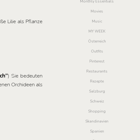
Monthly Essentials
Movies
ße Lilie als Pflanze
Music
MY WEEK
Österreich
Outfits
Pinterest
Restaurants
ch“
) Sie bedeuten
Rezepte
ienen Orchideen als
Salzburg
Schweiz
Shopping
Skandinavien
Spanien