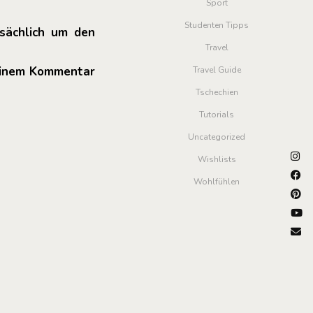
Sport
Studenten Tipps
sächlich um den
Travel
 einem Kommentar
Travel Guide
Tschechien
Tutorials
Uncategorized
Wishlists
Wohlfühlen