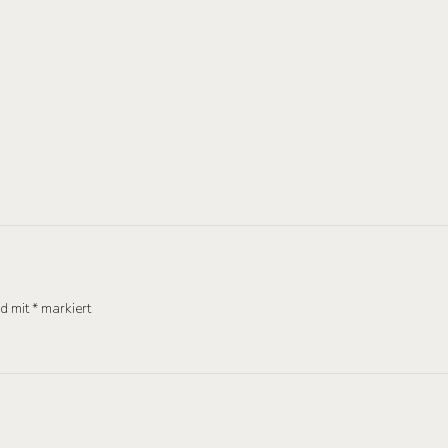
nd mit
*
markiert