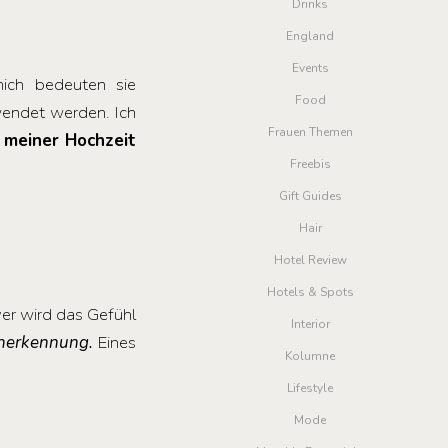
Drinks
England
Events
mich bedeuten sie
Food
rwendet werden. Ich
Frauen Themen
 meiner Hochzeit
Freebis
Gift Guides
Hair
Hotel Review
Hotels & Spots
iver wird das Gefühl
Interior
Anerkennung.
Eines
Kolumne
Lifestyle
Mode