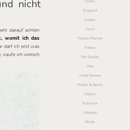
und nicht
Drinks
England
Events
mehr darauf achten
Food
t, womit ich das
Frauen Themen
 darf ich erst was
Freebis
 kaufe ich wirklich
Gift Guides
Hair
Hotel Review
Hotels & Spots
Interior
Kolumne
Lifestyle
Mode