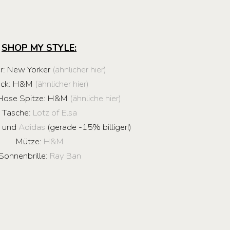
SHOP MY STYLE:
er: New Yorker
(ähnlicher hier)
ock: H&M
(ähnlicher hier)
/Hose Spitze: H&M
(ähnliche hier)
Tasche:
Lotz of Elsa
s
und
Adidas
(gerade -15% billiger!)
Mütze:
H&M
Sonnenbrille:
Ray Ban