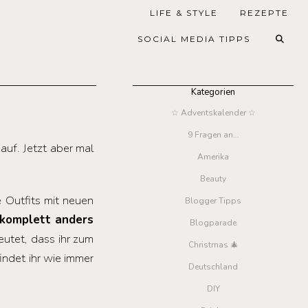
LIFE & STYLE
REZEPTE
SOCIAL MEDIA TIPPS
Kategorien
☆ Adventskalender ☆
9 Fragen an…
auf. Jetzt aber mal
Amerika
Beauty
 Outfits mit neuen
Blogger Tipps
 komplett anders
Blogparade
eutet, dass ihr zum
Christmas 🎄
indet ihr wie immer
Deutschland
DIY