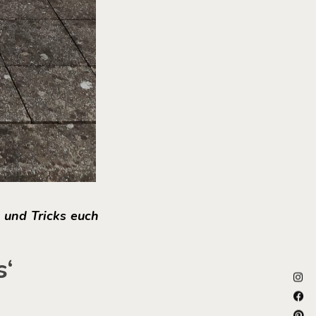
s und Tricks euch
s‘