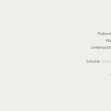
Pullov
R
Unterrock
Schuhe:
Aso