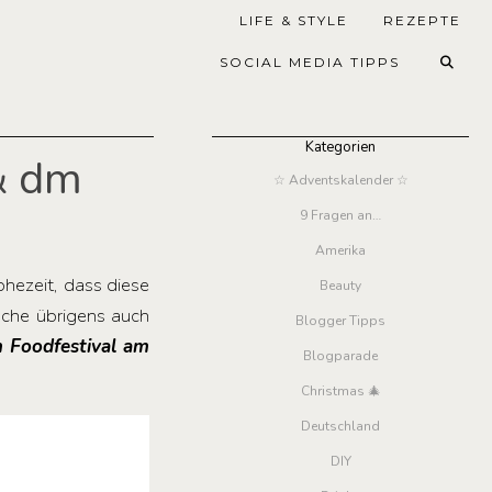
LIFE & STYLE
REZEPTE
SOCIAL MEDIA TIPPS
Kategorien
& dm
☆ Adventskalender ☆
9 Fragen an…
Amerika
hezeit, dass diese
Beauty
oche übrigens auch
Blogger Tipps
 Foodfestival am
Blogparade
Christmas 🎄
Deutschland
DIY