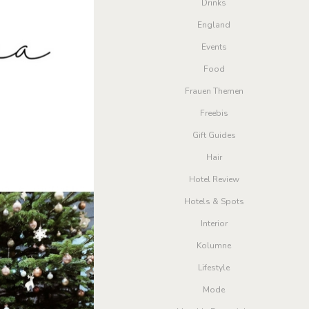
Drinks
England
Events
Food
Frauen Themen
Freebis
Gift Guides
Hair
Hotel Review
Hotels & Spots
Interior
Kolumne
Lifestyle
Mode