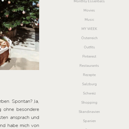
Monthly Essentials
Movies
Music
MY WEEK
Österreich
Outfits
Pinterest
Restaurants
Rezepte
Salzburg
Schweiz
rben. Spontan? Ja,
Shopping
ng ohne besondere
Skandinavien
isten ansprach und
Spanien
 und habe mich von