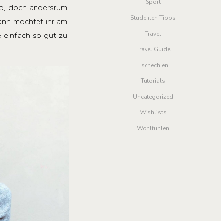
Sport
ab, doch andersrum
Studenten Tipps
dann möchtet ihr am
e einfach so gut zu
Travel
Travel Guide
Tschechien
Tutorials
Uncategorized
Wishlists
Wohlfühlen