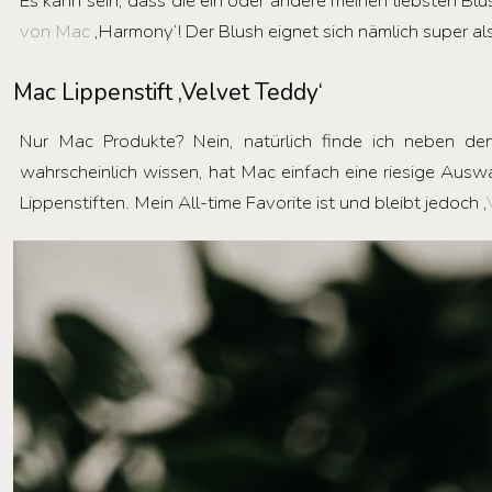
Es kann sein, dass die ein oder andere meinen liebsten B
von Mac
‚Harmony‘! Der Blush eignet sich nämlich super als
Mac Lippenstift ‚Velvet Teddy‘
Nur Mac Produkte? Nein, natürlich finde ich neben d
wahrscheinlich wissen, hat Mac einfach eine riesige Ausw
Lippenstiften. Mein All-time Favorite ist und bleibt jedoch ‚