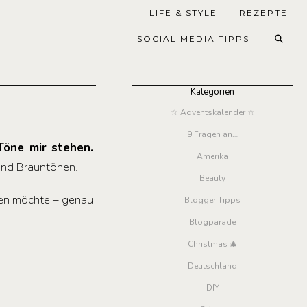
LIFE & STYLE
REZEPTE
SOCIAL MEDIA TIPPS
Kategorien
☆ Adventskalender ☆
9 Fragen an…
Töne mir stehen.
Amerika
 und Brauntönen.
Beauty
igen möchte – genau
Blogger Tipps
Blogparade
Christmas 🎄
Deutschland
DIY