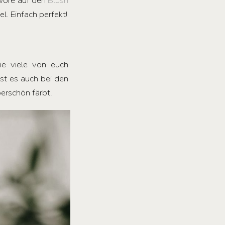
hwöre auf den
Blush
l. Einfach perfekt!
ie viele von euch
ist es auch bei den
perschön färbt.