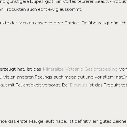
und günstigere Dupes gibt. Ein Vorteil teurerer Beauty-Produkte
len Produkten auch echt ewig auskommt.
te der Marken essence oder Catrice. Da überzeugt nämlich ni
erzeugt hat, ist das
Mineralize Volcanic Gesichtspeeling
von
zu vielen anderen Peelings auch mega gut und vor allem: natürl
aut mit Feuchtigkeit versorgt. Bei
Douglas
ist das Produkt tot
ice das erste Mal gekauft habe, ist definitiv ein gutes Zeic