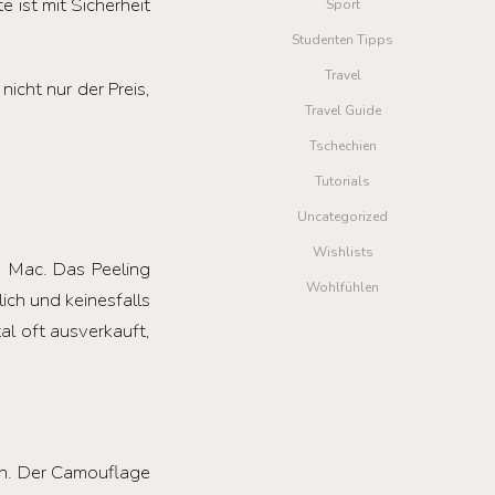
 ist mit Sicherheit
Sport
Studenten Tipps
Travel
cht nur der Preis,
Travel Guide
Tschechien
Tutorials
Uncategorized
Wishlists
 Mac. Das Peeling
Wohlfühlen
ich und keinesfalls
al oft ausverkauft,
hen. Der Camouflage