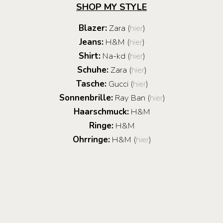
SHOP MY STYLE
Blazer:
Zara (
hier
)
Jeans:
H&M (
hier
)
Shirt:
Na-kd (
hier
)
Schuhe:
Zara (
hier
)
Tasche:
Gucci (
hier
)
Sonnenbrille:
Ray Ban (
hier
)
Haarschmuck:
H&M
Ringe:
H&M
Ohrringe:
H&M (
hier
)