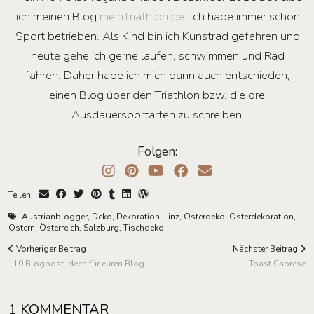
ich meinen Blog
meinTriathlon.de
. Ich habe immer schon
Sport betrieben. Als Kind bin ich Kunstrad gefahren und
heute gehe ich gerne laufen, schwimmen und Rad
fahren. Daher habe ich mich dann auch entschieden,
einen Blog über den Triathlon bzw. die drei
Ausdauersportarten zu schreiben.
Folgen:
Teilen:
Austrianblogger
,
Deko
,
Dekoration
,
Linz
,
Osterdeko
,
Osterdekoration
,
Ostern
,
Österreich
,
Salzburg
,
Tischdeko
Vorheriger Beitrag
Nächster Beitrag
110 Blogpost Ideen für euren Blog
Toast Caprese
1 KOMMENTAR