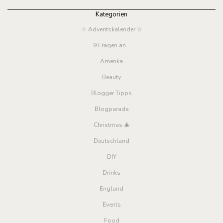
Kategorien
☆ Adventskalender ☆
9 Fragen an…
Amerika
Beauty
Blogger Tipps
Blogparade
Christmas 🎄
Deutschland
DIY
Drinks
England
Events
Food