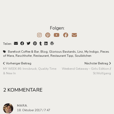
Folgen:
Teilen:
Barefoot Coffee & Bar
,
Blog
,
Glorious Bastards
,
Linz
,
My Indigo
,
Pieces
of Mara
,
Raschhofer
,
Restaurant
,
Restaurant Tipp
,
Soulkitchen
Vorheriger Beitrag
Nächster Beitrag
MY WEEK #6: Innsbruck, Quality Time
Weekend Getaway – Girls Edition //
& New In
St.Wolfgang
2 KOMMENTARE
MARA.
18. Oktober 2017 / 7:47