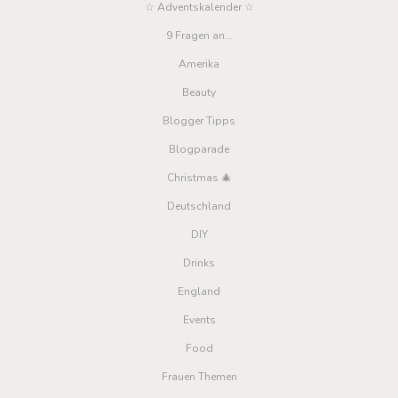
☆ Adventskalender ☆
9 Fragen an…
Amerika
Beauty
Blogger Tipps
Blogparade
Christmas 🎄
Deutschland
DIY
Drinks
England
Events
Food
Frauen Themen