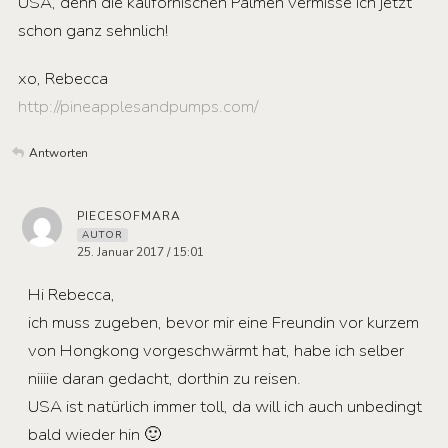
USA, denn die kalifornischen Palmen vermisse ich jetzt
schon ganz sehnlich!
xo, Rebecca
http://pineapplesandpumps.com/
Antworten
PIECESOFMARA
AUTOR
25. Januar 2017 / 15:01
Hi Rebecca,
ich muss zugeben, bevor mir eine Freundin vor kurzem
von Hongkong vorgeschwärmt hat, habe ich selber
niiiie daran gedacht, dorthin zu reisen.
USA ist natürlich immer toll, da will ich auch unbedingt
bald wieder hin 🙂