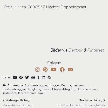
Preis:
hier
ca. 2800€ / 7 Nächte, Doppelzimmer
Bilder via
Dertour
&
Pinterest
Folgen:
Teilen:
Ad
,
Austria
,
Austrianblogger
,
Blogger
,
Dertour
,
Fashion
,
Fashionblogger
,
Hongkong
,
Inspo
,
Lifestyleblog
,
Linz
,
Oberösterreich
,
Österreich
,
Piecesofmara
,
Travel
Vorheriger Beitrag
Nächster Beitrag
Pieces for winter days
Es ist nicht alles Gold, was glänzt –